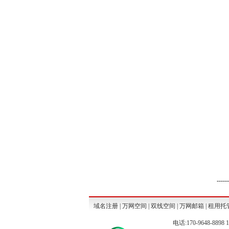
ua
ua
uc
uc
uc
uc
ut
ut
uf
uf
uz
uz
ve
ve
------
域名注册
|
万网空间
|
双线空间
|
万网邮箱
|
租用托
电话:170-9648-8898 