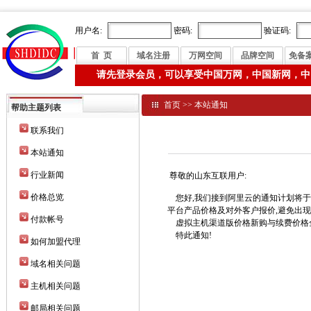
用户名:
密码:
验证码:
首 页
域名注册
万网空间
品牌空间
免备
请先登录会员，可以享受中国万网，中国新网，中
首页
>>
本站通知
帮助主题列表
联系我们
本站通知
行业新闻
尊敬的山东互联用户:
价格总览
您好,我们接到阿里云的通知计划将于20
平台产品价格及对外客户报价,避免出
付款帐号
虚拟主机渠道版价格新购与续费价格全部
特此通知!
如何加盟代理
域名相关问题
主机相关问题
邮局相关问题