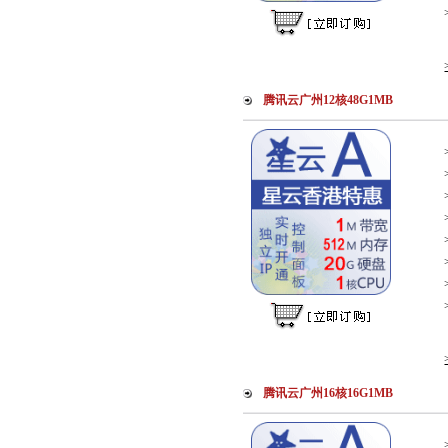
腾讯云广州12核48G1MB
腾讯云广州16核16G1MB