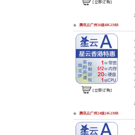
腾讯云广州16核48G1MB
腾讯云广州24核24G1MB