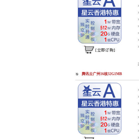
腾讯云广州16核32G1MB