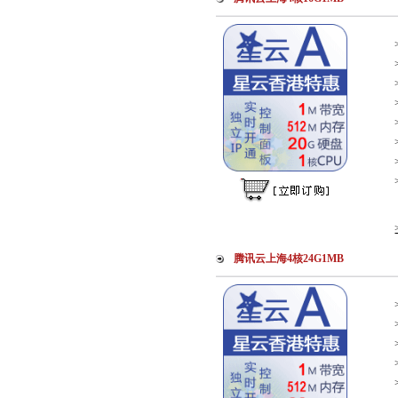
腾讯云上海4核24G1MB