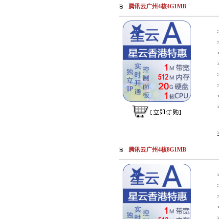
腾讯云广州4核4G1MB
腾讯云广州4核8G1MB