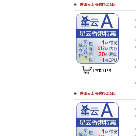
腾讯云上海4核4G1MB
腾讯云上海4核8G1MB