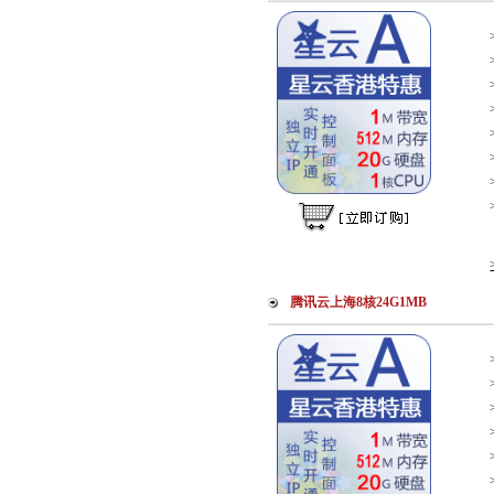
腾讯云上海8核24G1MB