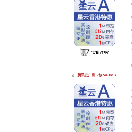
腾讯云广州12核24G1MB