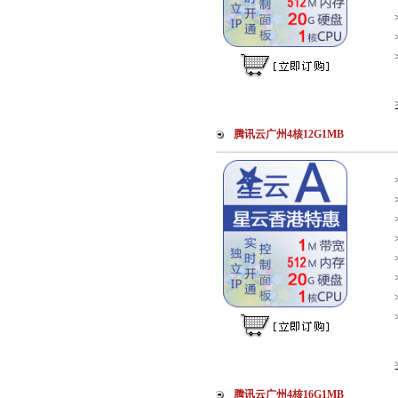
腾讯云广州4核12G1MB
腾讯云广州4核16G1MB