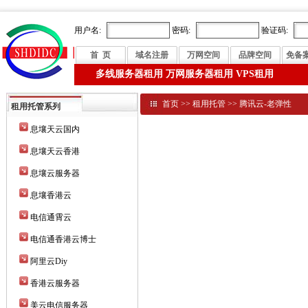
用户名:
密码:
验证码:
首 页
域名注册
万网空间
品牌空间
免备
多线服务器租用 万网服务器租用 VPS租用
首页
>>
租用托管
>>
腾讯云-老弹性
租用托管系列
息壤天云国内
息壤天云香港
息壤云服务器
息壤香港云
电信通霄云
电信通香港云博士
阿里云Diy
香港云服务器
美云电信服务器