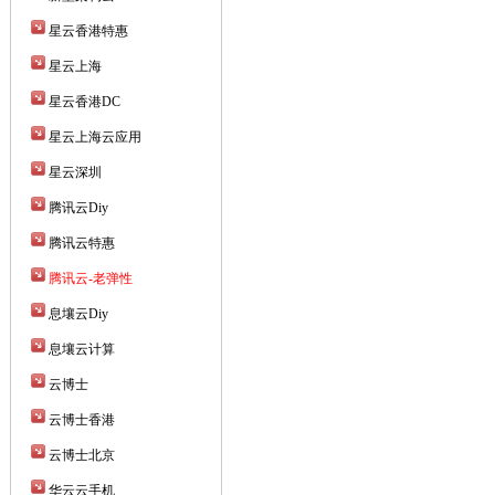
星云香港特惠
星云上海
星云香港DC
星云上海云应用
星云深圳
腾讯云Diy
腾讯云特惠
腾讯云-老弹性
息壤云Diy
息壤云计算
云博士
云博士香港
云博士北京
华云云手机