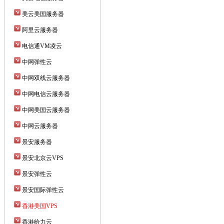
美云美国服务器
阿里云服务器
电信通VM凌云
中网弹性云
中网双线云服务器
中网电信云服务器
中网美国云服务器
中网云服务器
景安服务器
景安北京云VPS
景安弹性云
景安国际弹性云
香港美国VPS
香港给力云