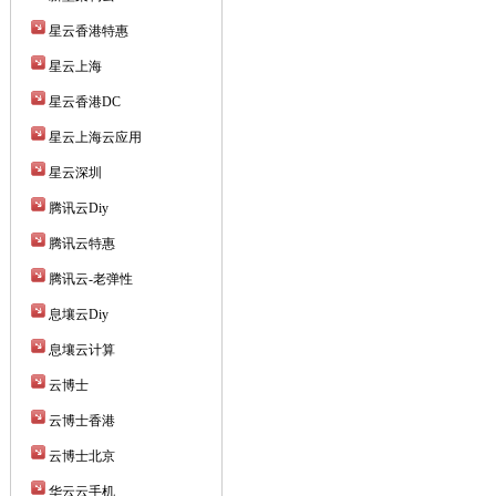
星云香港特惠
星云上海
星云香港DC
星云上海云应用
星云深圳
腾讯云Diy
腾讯云特惠
腾讯云-老弹性
息壤云Diy
息壤云计算
云博士
云博士香港
云博士北京
华云云手机