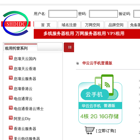
用户名:
密码:
验证码:
首 页
域名注册
万网空间
品牌空间
免备
多线服务器租用 万网服务器租用 VPS租用
首页
>>
租用托管
>>
华云云手机
租用托管系列
息壤天云国内
华云云手机普通版
息壤天云香港
息壤云服务器
息壤香港云
电信通霄云
电信通香港云博士
阿里云Diy
香港云服务器
美云电信服务器